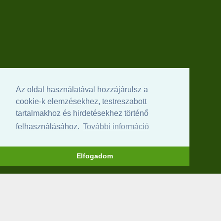
Az oldal használatával hozzájárulsz a
cookie-k elemzésekhez, testreszabott
tartalmakhoz és hirdetésekhez történő
felhasználásához.
További információ
Elfogadom