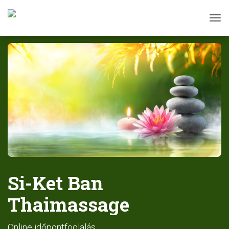
Tog
Si-Ket Ban
Thaimassage
Online időpontfoglalás